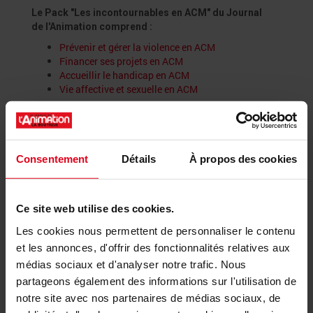
Le Pack "Les incontournables en ACM" du Journal
de l'Animation comprend :
Prévenir et gérer la violence en ACM
Financer ses projets en ACM
Accueillir le handicap en ACM
Vie affective et sexuelle en ACM
Ce produit contient:
Prévenir et gérer la violence en
ACM
,
Financer ses projets en ACM
,
Accueillir le
handicap en ACM
,
Vie affective et sexuelle en ACM
Consentement
Détails
À propos des cookies
📩 La newsletter de l'animation
Ce site web utilise des cookies.
Les cookies nous permettent de personnaliser le contenu
et les annonces, d'offrir des fonctionnalités relatives aux
médias sociaux et d'analyser notre trafic. Nous
partageons également des informations sur l'utilisation de
notre site avec nos partenaires de médias sociaux, de
Recevez les actus du secteur, les fiches pratiques, les