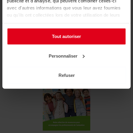
publicité et d'analyse, qui peuvent combiner celles-ci
dossiers... au même endroit !
avec d'autres informations que vous leur avez fournies
ou qu'ils ont collectées lors de votre utilisation de leurs
services.
Mon compte
Tout autoriser
Se connecter
Liens utiles
Personnaliser
Refuser