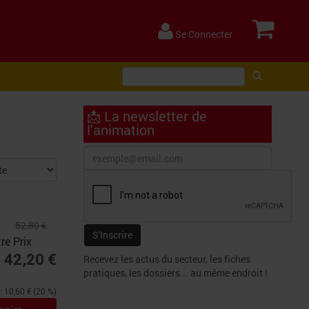
Se Connecter
📩 La newsletter de
l'animation
52,80 €
re Prix
42,20 €
Recevez les actus du secteur, les fiches
pratiques, les dossiers... au même endroit !
 10,60 € (20 %)