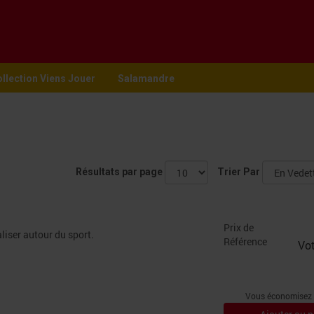
llection Viens Jouer
Salamandre
Résultats par page
Trier Par
Prix de
aliser autour du sport.
Référence
Vot
Vous économisez :