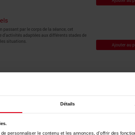
Ajouter au p
rels
n passant par le corps de la séance, cet
d’activités adaptées aux différents stades de
les situations.
Ajouter au p
 !
ueil collectif de mineurs et lors des séjours
ble de susciter l’intérêt et l’enthousiasme de
Détails
imite pas à une succession d’épreuves
Ajouter au p
ies.
e personnaliser le contenu et les annonces, d'offrir des fonctio