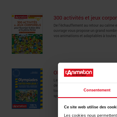
300 activités et jeux corpo
De l’échauffement au retour au calme e
ouvrage vous propose un grand nombre 
vos animations et adaptables à toutes 
Olympiades, faites vos jeux
Les olympiades sont un classique en acc
de vacances, une grande animation capa
Consentement
tous les jeunes pour peu qu’on ne se l
sportives.
Ce site web utilise des cook
Les cookies nous permettent d