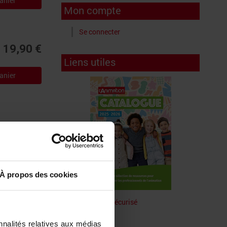
anier
Mon compte
Se connecter
19,90 €
Liens utiles
anier
14,90 €
À propos des cookies
anier
Paiement sécurisé
Livraison
Faq
nnalités relatives aux médias