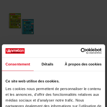
Pack 4 semaines à thème - Tome 1 + Tome
Consentement
Détails
À propos des cookies
2
Avec ce pack, économisez 15% et découvrez 8 grands thèmes
à exploiter facilement et efficacement avec vos publics de
Ce site web utilise des cookies.
tout âge !
Prix de Référence
59,80 €
Les cookies nous permettent de personnaliser le contenu
Votre Prix
50,80 €
et les annonces, d'offrir des fonctionnalités relatives aux
médias sociaux et d'analyser notre trafic. Nous
partageons également des informations sur l'utilisation de
Vous économisez : 9,00 € (15 %)