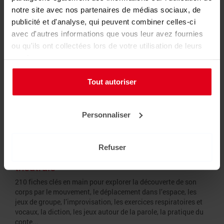
notre site avec nos partenaires de médias sociaux, de
Ajouter au panier
publicité et d'analyse, qui peuvent combiner celles-ci
avec d'autres informations que vous leur avez fournies
ou qu'ils ont collectées lors de votre utilisation de leurs
services.
Tout autoriser
Personnaliser
Refuser
210 jeux d'expression corporelle, orale et
théâtrale
210 fiches clés en main pour explorer la découverte de son
corps par le mouvement, le déplacement dans l’espace, les
jeux de groupe, l’improvisation, les exercices respiratoires et
vocaux, la diction, les jeux autour de la parole, la pratique du
conte...