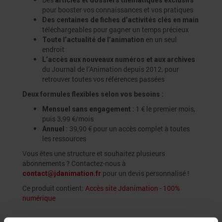
articles et dossiers thématiques exclusifs
pour booster vos connaissances et vos pratiques
Des centaines de fiches d’activités clés en main
téléchargeables pour gagner un temps précieux
en un seul
Toute l’actualité de l’animation
endroit
L’accès aux nouveaux numéros et aux archives
du Journal de l’Animation depuis 2012, pour
retrouver toutes vos références passées
Deux formules flexibles selon vos besoins :
: 1 € le premier mois,
Mensuel sans engagement
puis 3,99 €/mois
: 39,90 € pour un accès complet à toutes
Annuel
les ressources
Vous êtes une structure et souhaitez plusieurs
abonnements ? Contactez-nous à
pour un devis personnalisé !
contact@jdanimation.fr
Ce produit contient:
Accès site Jdanimation - 100%
numérique