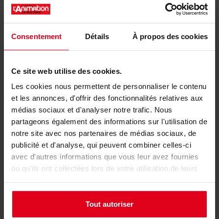
Nous vous proposons également
Consentement
Détails
À propos des cookies
Ce site web utilise des cookies.
Les cookies nous permettent de personnaliser le contenu
et les annonces, d'offrir des fonctionnalités relatives aux
Le Journal de
Le Journal de
médias sociaux et d'analyser notre trafic. Nous
l'Animation - Formule
l'Animation - Formule
partageons également des informations sur l'utilisation de
Institution
Individuelle
notre site avec nos partenaires de médias sociaux, de
59,90 €
49,90 €
publicité et d'analyse, qui peuvent combiner celles-ci
82,00 €
82,00 €
avec d'autres informations que vous leur avez fournies
ou qu'ils ont collectées lors de votre utilisation de leurs
services.
📩 La newsletter de l'animation
Tout autoriser