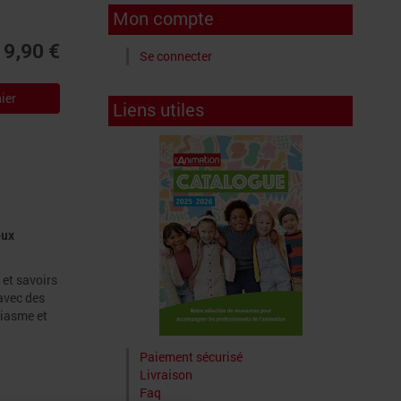
Mon compte
19,90 €
Se connecter
ier
Liens utiles
eux
 et savoirs
 avec des
siasme et
Paiement sécurisé
Livraison
Faq