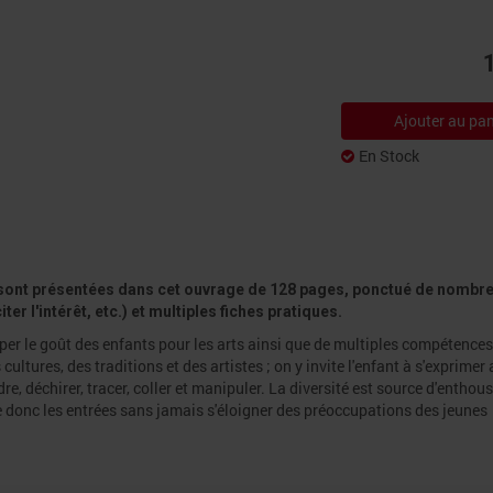
Ajouter au pan
En Stock
ns sont présentées dans cet ouvrage de 128 pages, ponctué de nombr
 l'intérêt, etc.) et multiples fiches pratiques.
er le goût des enfants pour les arts ainsi que de multiples compétences
ltures, des traditions et des artistes ; on y invite l'enfant à s'exprimer
re, déchirer, tracer, coller et manipuler. La diversité est source d'enthou
lie donc les entrées sans jamais s'éloigner des préoccupations des jeunes