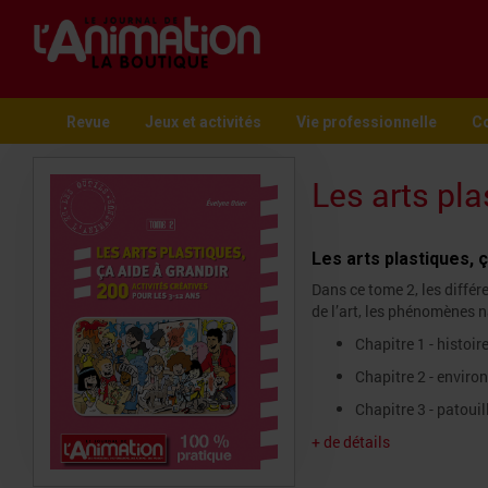
Revue
Jeux et activités
Vie professionnelle
Co
Les arts pl
Les arts plastiques, 
Dans ce tome 2, les différ
de l’art, les phénomènes n
Chapitre 1 - histoire
Chapitre 2 - envir
Chapitre 3 - patoui
+ de détails