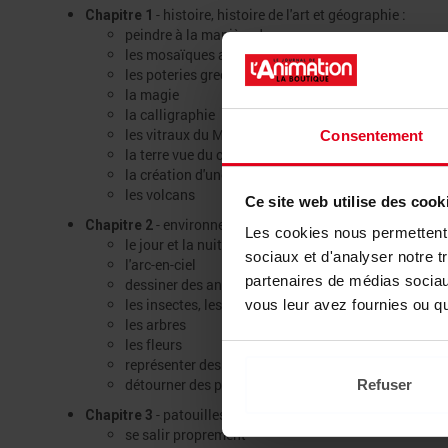
- histoire, histoire de l'art et géographie :
Chapitre 1
peindre à la manière de
les mosaïques antiques
les poteries grecques
la magie
la calligraphie
les vitraux du Moyen Âge
Consentement
la terre vue du ciel
la création d'une montagne
les volcans
Ce site web utilise des cook
- environnement et schéma corporel :
Chapitre 2
Les cookies nous permettent d
le jour et la nuit, les nuages
sociaux et d'analyser notre t
l'arc-en-ciel
partenaires de médias sociaux
dessiner des animaux
les insectes, les oiseaux
vous leur avez fournies ou qu'
les arbres
les fleurs
représenter des personnages en mouvement
détourner des photos.
Refuser
- patouilles et compagnies :
Chapitre 3
se salir proprement