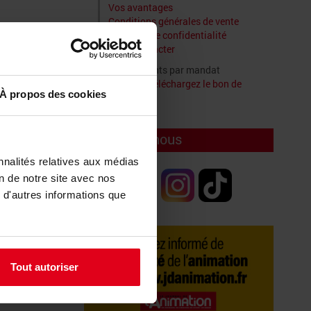
Vos avantages
Conditions générales de vente
Politique de confidentialité
Nous contacter
Pour les paiements par mandat
administratif :
Téléchargez le bon de
À propos des cookies
commande
Rejoignez-nous
nnalités relatives aux médias
on de notre site avec nos
 d'autres informations que
Tout autoriser