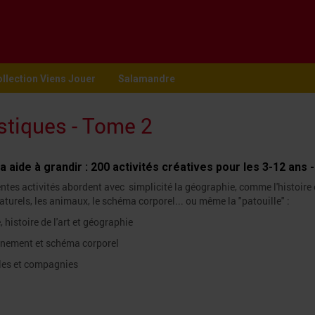
llection Viens Jouer
Salamandre
astiques - Tome 2
ça aide à grandir : 200 activités créatives pour les 3-12 ans
entes activités abordent avec simplicité la géographie, comme l'histoire e
aturels, les animaux, le schéma corporel... ou même la "patouille" :
, histoire de l'art et géographie
onnement et schéma corporel
lles et compagnies