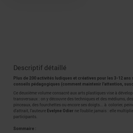
Descriptif détaillé
Plus de 200 activités ludiques et créatives pour les 3-12 a
conseils pédagogiques (comment maintenir l'attention, susciter
Ce deuxième volume consacré aux arts plastiques vise à développ
transversaux : on y découvre des techniques et des médiums, des cu
pinceaux, des fourchettes ou encore ses doigts... à colorier, peind
d'attrait, l'auteure
ne l'oublie jamais : elle multip
Evelyne Odier
participants.
Sommaire :