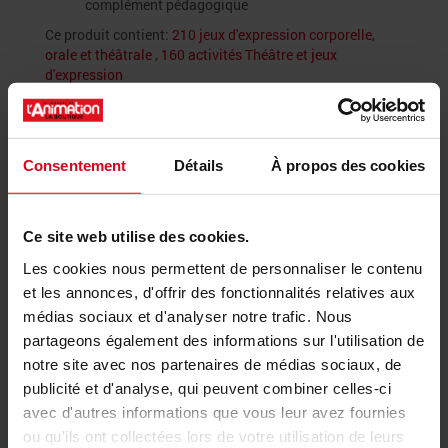
complément pédagogique
Ce produit contient:
210 jeux d'expression corporelle,
orale et théâtrale
,
160 activités Théâtre et jeux
d'expression
📩 La newsletter de l'animation
Consentement
Détails
À propos des cookies
Ce site web utilise des cookies.
Les cookies nous permettent de personnaliser le contenu
et les annonces, d'offrir des fonctionnalités relatives aux
médias sociaux et d'analyser notre trafic. Nous
Recevez les actus du secteur, les fiches pratiques, les
dossiers... au même endroit !
partageons également des informations sur l'utilisation de
notre site avec nos partenaires de médias sociaux, de
publicité et d'analyse, qui peuvent combiner celles-ci
Mon compte
avec d'autres informations que vous leur avez fournies
ou qu'ils ont collectées lors de votre utilisation de leurs