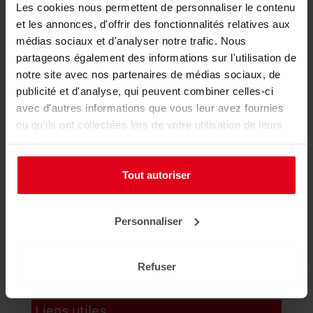
Les cookies nous permettent de personnaliser le contenu
et les annonces, d'offrir des fonctionnalités relatives aux
📩 La newsletter de l'animation
médias sociaux et d'analyser notre trafic. Nous
partageons également des informations sur l'utilisation de
notre site avec nos partenaires de médias sociaux, de
publicité et d'analyse, qui peuvent combiner celles-ci
avec d'autres informations que vous leur avez fournies
ou qu'ils ont collectées lors de votre utilisation de leurs
services.
Recevez les actus du secteur, les fiches pratiques, les
Tout autoriser
dossiers... au même endroit !
Personnaliser
Mon compte
Refuser
Se connecter
Liens utiles